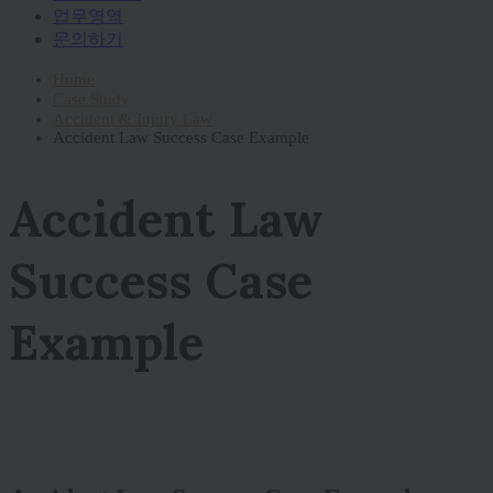
업무영역
문의하기
Home
Case Study
Accident & Injury Law
Accident Law Success Case Example
Accident Law
Success Case
Example